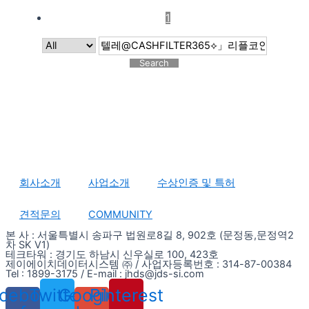
1
Search
회사소개
사업소개
수상인증 및 특허
견적문의
COMMUNITY
본 사 : 서울특별시 송파구 법원로8길 8, 902호 (문정동,문정역2
차 SK V1)
테크타워 : 경기도 하남시 신우실로 100, 423호
제이에이치데이터시스템 ㈜ / 사업자등록번호 : 314-87-00384
Tel : 1899-3175 / E-mail : jhds@jds-si.com
cebook-
Twitter
Google-
Pinterest