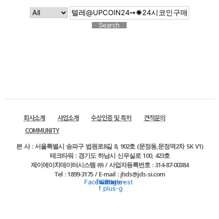
Search
회사소개
사업소개
수상인증 및 특허
견적문의
COMMUNITY
본 사 : 서울특별시 송파구 법원로8길 8, 902호 (문정동,문정역2차 SK V1)
테크타워 : 경기도 하남시 신우실로 100, 423호
제이에이치데이터시스템 ㈜ / 사업자등록번호 : 314-87-00384
Tel : 1899-3175 / E-mail : jhds@jds-si.com
Facebook-
Twitter
Google-
Pinterest
f
plus-g