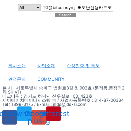
Search
회사소개
사업소개
수상인증 및 특허
견적문의
COMMUNITY
본 사 : 서울특별시 송파구 법원로8길 8, 902호 (문정동,문정역2
차 SK V1)
테크타워 : 경기도 하남시 신우실로 100, 423호
제이에이치데이터시스템 ㈜ / 사업자등록번호 : 314-87-00384
Tel : 1899-3175 / E-mail : jhds@jds-si.com
cebook-
Twitter
Google-
Pinterest
f
plus-g