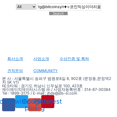
Search
회사소개
사업소개
수상인증 및 특허
견적문의
COMMUNITY
본 사 : 서울특별시 송파구 법원로8길 8, 902호 (문정동,문정역2
차 SK V1)
테크타워 : 경기도 하남시 신우실로 100, 423호
제이에이치데이터시스템 ㈜ / 사업자등록번호 : 314-87-00384
Tel : 1899-3175 / E-mail : jhds@jds-si.com
cebook-
Twitter
Google-
Pinterest
f
plus-g